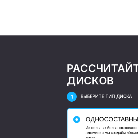
РАССЧИТАЙ
ДИСКОВ
ВЫБЕРИТЕ ТИП ДИСКА
ОДНОСОСТАВН
Из цельных болванок кованог
алюминия мы создаём лёгкие
диски.