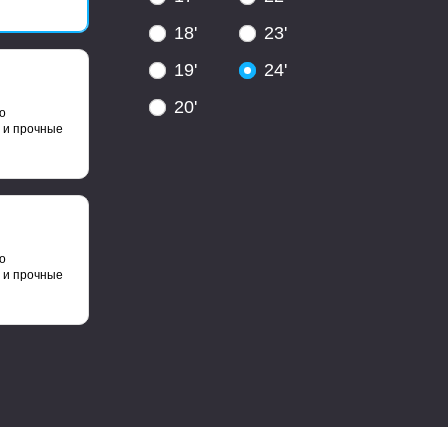
18'
23'
19'
24'
20'
о
 и прочные
о
 и прочные