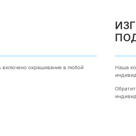
ИЗ
ПО
ь включено окрашивание в любой
Наша ко
индивид
Обратит
индивид