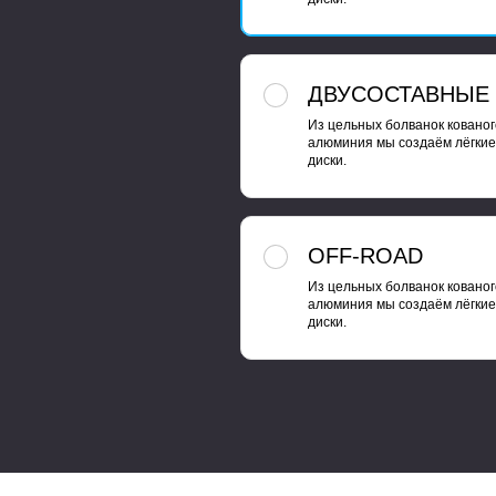
ДВУСОСТАВНЫЕ
Из цельных болванок кованог
алюминия мы создаём лёгкие
диски.
OFF-ROAD
Из цельных болванок кованог
алюминия мы создаём лёгкие
диски.