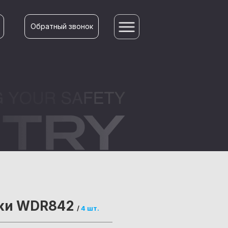
Обратный звонок
ски WDR842
/
4 шт.