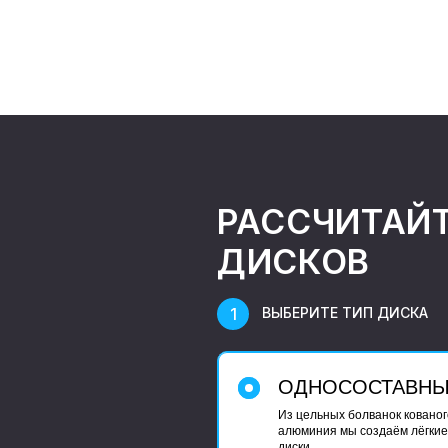
РАССЧИТАЙ
ДИСКОВ
ВЫБЕРИТЕ ТИП ДИСКА
ОДНОСОСТАВН
Из цельных болванок кованог
алюминия мы создаём лёгкие
диски.