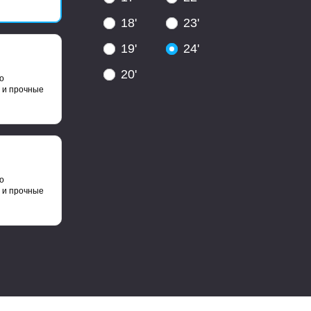
18'
23'
19'
24'
20'
о
 и прочные
о
 и прочные