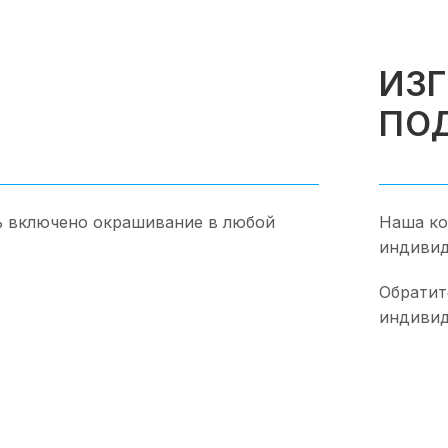
ИЗ
ПО
ь включено окрашивание в любой
Наша ко
индивид
Обратит
индивид