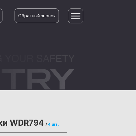
Обратный звонок
ки WDR794
/
4 шт.