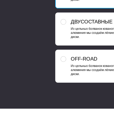
ДВУСОСТАВНЫЕ
Из цельных болванок кованог
алюминия мы создаём лёгкие
диски.
OFF-ROAD
Из цельных болванок кованог
алюминия мы создаём лёгкие
диски.