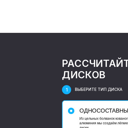
РАССЧИТАЙ
ДИСКОВ
ВЫБЕРИТЕ ТИП ДИСКА
ОДНОСОСТАВН
Из цельных болванок кованог
алюминия мы создаём лёгкие
диски.