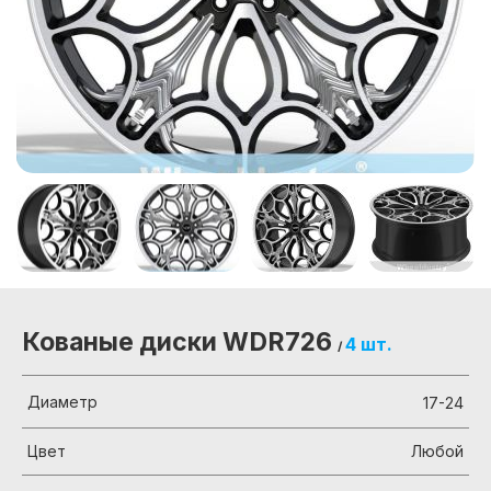
Кованые диски WDR726
4 шт.
/
Диаметр
17-24
Цвет
Любой