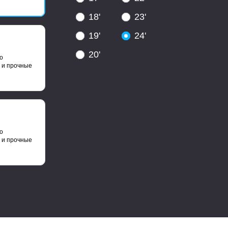
18'
23'
19'
24'
20'
о
 и прочные
о
 и прочные