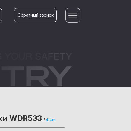
Обратный звонок
ки WDR533
/
4 шт.