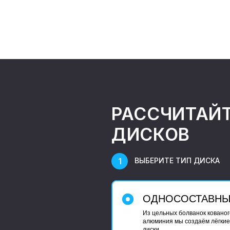
РАССЧИТАЙ
ДИСКОВ
ВЫБЕРИТЕ ТИП ДИСКА
ОДНОСОСТАВН
Из цельных болванок кованог
алюминия мы создаём лёгкие
диски.