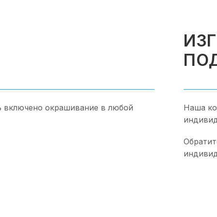
ИЗ
ПО
ь включено окрашивание в любой
Наша ко
индивид
Обратит
индивид