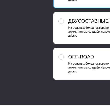
ДВУСОСТАВНЫЕ
Из цельных болванок кованог
алюминия мы создаём лёгкие
диски.
OFF-ROAD
Из цельных болванок кованог
алюминия мы создаём лёгкие
диски.