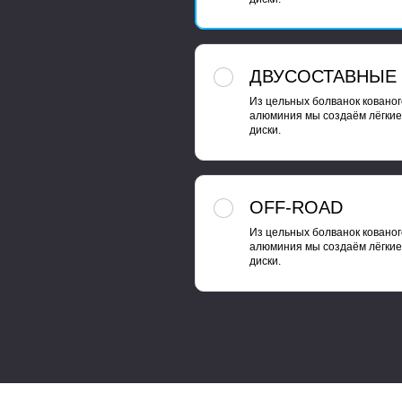
ДВУСОСТАВНЫЕ
Из цельных болванок кованог
алюминия мы создаём лёгкие
диски.
OFF-ROAD
Из цельных болванок кованог
алюминия мы создаём лёгкие
диски.