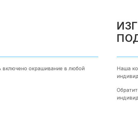
ИЗ
ПО
ь включено окрашивание в любой
Наша ко
индивид
Обратит
индивид