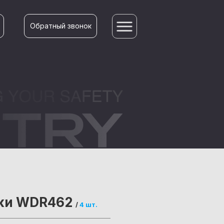
Обратный звонок
ски WDR462
/
4 шт.