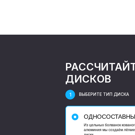
РАССЧИТАЙ
ДИСКОВ
ВЫБЕРИТЕ ТИП ДИСКА
ОДНОСОСТАВН
Из цельных болванок кованог
алюминия мы создаём лёгкие
диски.