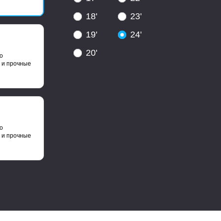
18'
23'
19'
24'
20'
о
 и прочные
о
 и прочные