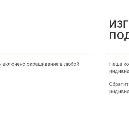
ИЗ
ПО
ь включено окрашивание в любой
Наша ко
индивид
Обратит
индивид