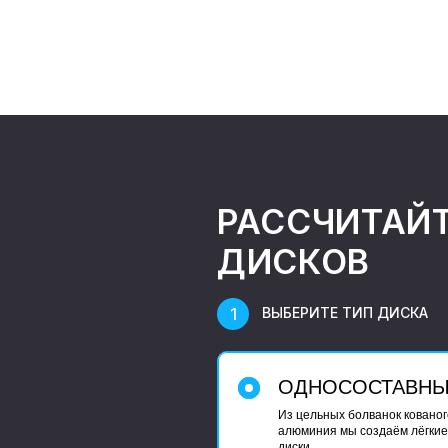
РАССЧИТАЙ
ДИСКОВ
ВЫБЕРИТЕ ТИП ДИСКА
ОДНОСОСТАВН
Из цельных болванок кованог
алюминия мы создаём лёгкие
диски.