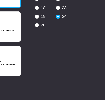
18'
23'
19'
24'
20'
о
 и прочные
о
 и прочные