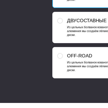
ДВУСОСТАВНЫЕ
Из цельных болванок кованог
алюминия мы создаём лёгкие
диски.
OFF-ROAD
Из цельных болванок кованог
алюминия мы создаём лёгкие
диски.