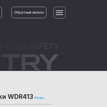
Обратный звонок
ки WDR413
/
4 шт.