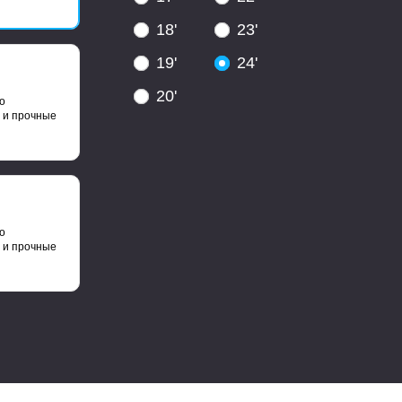
18'
23'
19'
24'
20'
о
 и прочные
о
 и прочные