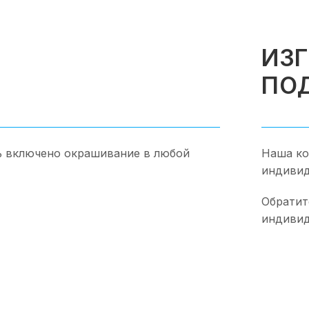
ИЗ
ПО
ь включено окрашивание в любой
Наша ко
индивид
Обратит
индивид