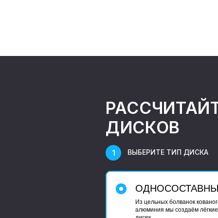
РАССЧИТАЙ
ДИСКОВ
ВЫБЕРИТЕ ТИП ДИСКА
ОДНОСОСТАВН
Из цельных болванок кованог
алюминия мы создаём лёгкие
диски.