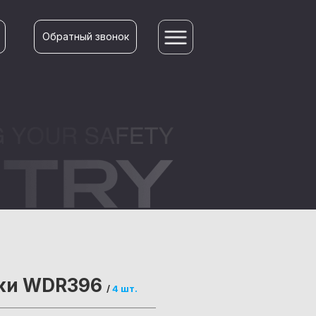
Обратный звонок
ски WDR396
/
4 шт.