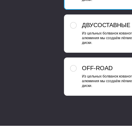
ДВУСОСТАВНЫЕ
Из цельных болванок кованог
алюминия мы создаём лёгкие
диски.
OFF-ROAD
Из цельных болванок кованог
алюминия мы создаём лёгкие
диски.