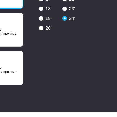
18'
23'
19'
24'
20'
о
 и прочные
о
 и прочные