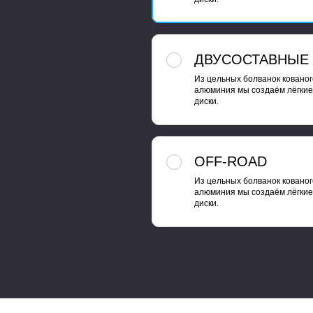
ДВУСОСТАВНЫЕ
Из цельных болванок кованог
алюминия мы создаём лёгкие
диски.
OFF-ROAD
Из цельных болванок кованог
алюминия мы создаём лёгкие
диски.