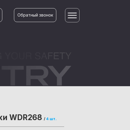
Обратный звонок
ски WDR268
/
4 шт.