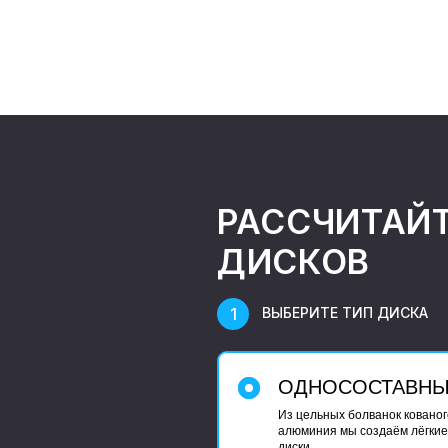
РАССЧИТАЙ
ДИСКОВ
ВЫБЕРИТЕ ТИП ДИСКА
ОДНОСОСТАВН
Из цельных болванок кованог
алюминия мы создаём лёгкие
диски.