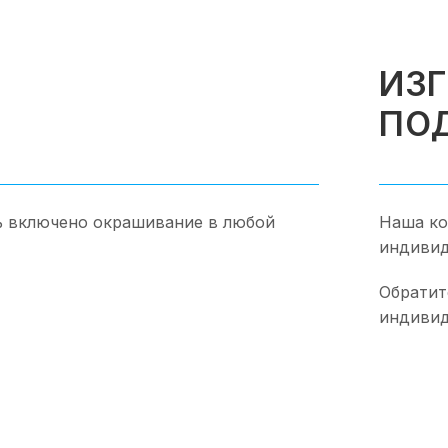
ИЗ
ПО
ь включено окрашивание в любой
Наша ко
индивид
Обратит
индивид