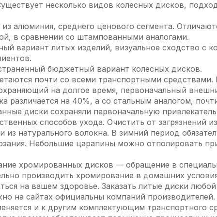
уществует несколько видов колесных дисков, подход
 из алюминия, среднего ценового сегмента. Отличаю
ой, в сравнении со штампованными аналогами.
ый вариант литых изделий, визуальное сходство с к
лиентов.
страненный бюджетный вариант колесных дисков.
таются почти со всеми транспортными средствами. В
охраняющий на долгое время, первоначальный внешни
ка различается на 40%, а со стальным аналогом, почти
анные диски сохраняли первоначальную привлекатель
ственных способов ухода. Очистить от загрязнений 
и из натурального волокна. В зимний период обязате
ерзания. Небольшие царапины можно отполировать п
ание хромированных дисков — обращение в специаль
ельно производить хромирование в домашних условия
ться на вашем здоровье. Заказать литые диски любой
но на сайтах официальны компаний производителей.
еняется и к другим комплектующим транспортного с