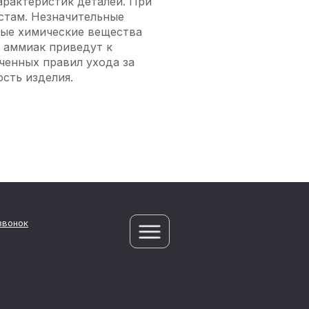
арактеристик деталей. При
стам. Незначительные
ные химические вещества
, аммиак приведут к
ченных правил ухода за
сть изделия.
звонок