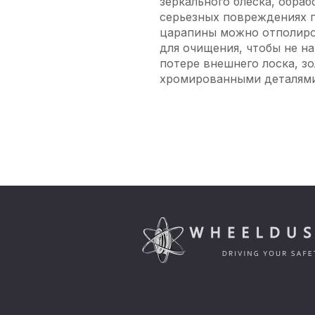
зеркального блеска, обра
серьезных повреждениях п
царапины можно отполиро
для очищения, чтобы не н
потере внешнего лоска, з
хромированными деталями