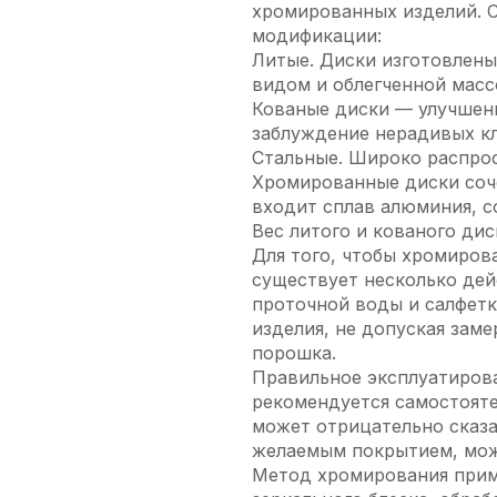
хромированных изделий. С
модификации:
Литые. Диски изготовлены
видом и облегченной масс
Кованые диски — улучшенн
заблуждение нерадивых к
Стальные. Широко распро
Хромированные диски соче
входит сплав алюминия, с
Вес литого и кованого дис
Для того, чтобы хромиров
существует несколько дей
проточной воды и салфетк
изделия, не допуская зам
порошка.
Правильное эксплуатиров
рекомендуется самостоят
может отрицательно сказа
желаемым покрытием, мож
Метод хромирования прим