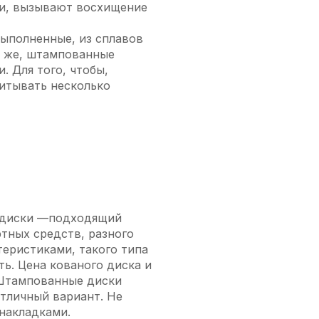
ки, вызывают восхищение
выполненные, из сплавов
и же, штампованные
. Для того, чтобы,
читывать несколько
е диски —подходящий
тных средств, разного
теристиками, такого типа
ь. Цена кованого диска и
 Штампованные диски
отличный вариант. Не
накладками.