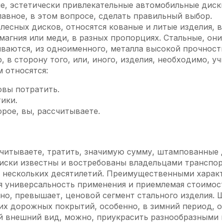
ые, эстетически привлекательные автомобильные дис
лавное, в этом вопросе, сделать правильный выбор.
олесных дисков, относятся кованые и литые изделия, 
магния или меди, в разных пропорциях. Стальные, он
ваются, из одноименного, металла высокой прочности
 в сторону того, или, иного, изделия, необходимо, у
 относятся:
овы потратить.
ики.
рое, вы, рассчитываете.
ассчитываете, тратить, значимую сумму, штампованны
иски известны и востребованы владельцами транспор
, нескольких десятилетий. Преимущественными харак
я универсальность применения и приемлемая стоимост
нно, превышает, ценовой сегмент стального изделия.
ких дорожных покрытий, особенно, в зимний период, 
й внешний вид, можно, приукрасить разнообразными 