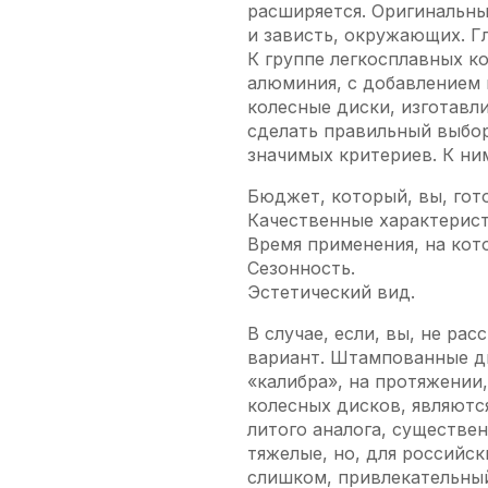
расширяется. Оригинальн
и зависть, окружающих. Г
К группе легкосплавных к
алюминия, с добавлением 
колесные диски, изготавли
сделать правильный выбор,
значимых критериев. К ним
Бюджет, который, вы, гот
Качественные характерист
Время применения, на кото
Сезонность.
Эстетический вид.
В случае, если, вы, не р
вариант. Штампованные д
«калибра», на протяжении
колесных дисков, являютс
литого аналога, существе
тяжелые, но, для российс
слишком, привлекательны