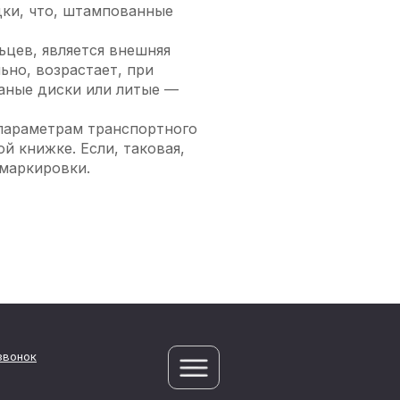
дки, что, штампованные
ьцев, является внешняя
ьно, возрастает, при
аные диски или литые —
 параметрам транспортного
й книжке. Если, таковая,
 маркировки.
звонок