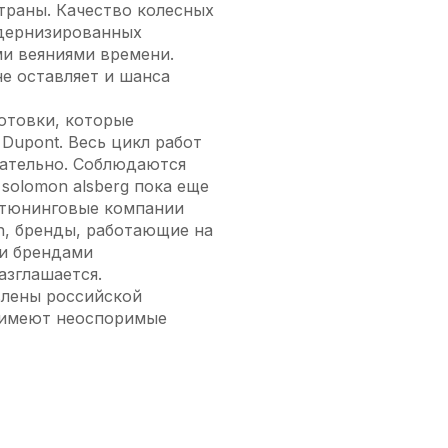
траны. Качество колесных
одернизированных
ми веяниями времени.
е оставляет и шанса
отовки, которые
Dupont. Весь цикл работ
зательно. Соблюдаются
solomon alsberg пока еще
 тюнинговые компании
n, бренды, работающие на
ми брендами
азглашается.
влены российской
, имеют неоспоримые