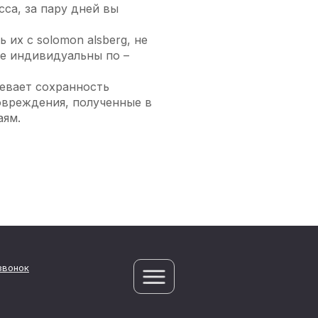
са, за пару дней вы
их с solomon alsberg, не
ие индивидуальны по –
мевает сохранность
овреждения, полученные в
аям.
звонок