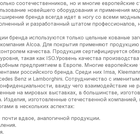
только соотечественников, но и многие европейские с
ользование новейшего оборудования и применения м
асширение бренда всегда идет в ногу со всеми модны
олненный и разработанный штатом профессионалов, н
ии бренда используются только цельные кованые заг
компания Alcoa. Для покрытия применяют продукцию 
онтролем качества. Продукция сертифицируется обя
ровня, такая как ISO.Уровень качества производства 
одобным предприятием в Европе. Многие европейские
ентами российского бренда. Среди них Imsa, Kleeman
cedes Benz и Lamborghini. Сотрудничество с имениты
онфиденциальности, ввиду чего взаимодействие не р
енные на мировых выставках, в большинстве, изгото
. Изделия, изготовленные отечественной компанией
гами в нескольких аспектах:
 почти вдвое, аналогичной продукции.
ления.
я.