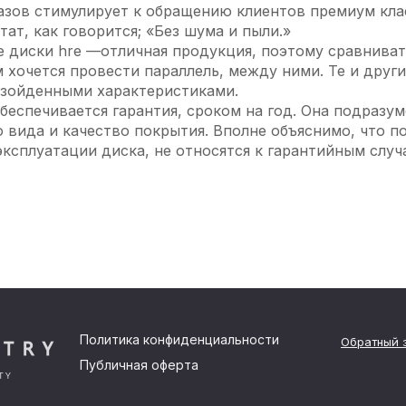
азов стимулирует к обращению клиентов премиум клас
ат, как говорится; «Без шума и пыли.»
е диски hre —отличная продукция, поэтому сравнивать 
м хочется провести параллель, между ними. Те и друг
взойденными характеристиками.
еспечивается гарантия, сроком на год. Она подразу
 вида и качество покрытия. Вполне объяснимо, что п
ксплуатации диска, не относятся к гарантийным случ
Политика конфиденциальности
Обратный 
Публичная оферта