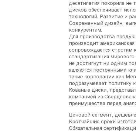
десятилетия покорила не 
дисков обеспечивает исп
технологий. Развитие и р
Современный дизайн, вып
конкурентам.
Для производства продукц
производит американская 
сопровождается строгим к
стандартизация мирового у
не достигнут ни одним п
являются постоянными кли
такие корпорации как Mer
подразумевает политику к
Кованые диски, представл
компанией из Свердловска
преимущества перед анало
Ценовой сегмент, дешевле
Кротчайшие сроки изготов
Обязательная сертификаци