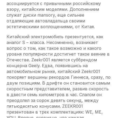
ассоциируется с привычными российскому
взору, китайским моделями. Дополнением
служат диски mansory, еще сильнее
отдаляющие автовладельца своими
эстетическими воплощениями, от Китая.
Китайский электромобиль презентуется, как
аналог S – класса. Несомненно, возникает
вопрос о том, как такое возможно и какого
уровня популярности достигнет такое веяние в
Отечестве. Zeekr001 является суббрендом
концерна Geely. Едва, появившись на
автомобильном рынке, китайский Zeekr001
покоряет вершины рекордов Гиннеса, сразу, по
двум позициям. В дрифте он становится самым
скоростным представителем, развив скорость
в двести семь километров в час. Слалом он
преодолел за сорок девять секунд, между
пятьюдесятью конусами. ZEEKR001
презентован в трех комплектациях: WE, ME,
YOU. Вполне, очевидно, что каждая