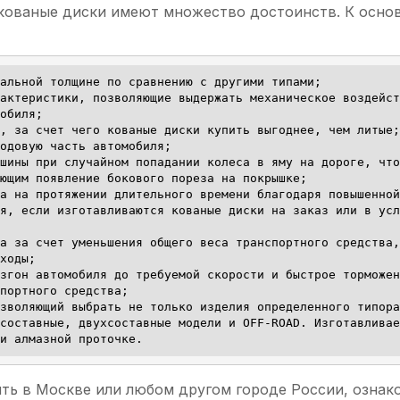
кованые диски имеют множество достоинств. К осн
альной толщине по сравнению с другими типами;

актеристики, позволяющие выдержать механическое воздейст
обиля;

, за счет чего кованые диски купить выгоднее, чем литые;

одовую часть автомобиля;

шины при случайном попадании колеса в яму на дороге, что
ющим появление бокового пореза на покрышке;

а на протяжении длительного времени благодаря повышенной
я, если изготавливаются кованые диски на заказ или в усл
а за счет уменьшения общего веса транспортного средства,
ходы;

згон автомобиля до требуемой скорости и быстрое торможен
портного средства;

зволяющий выбрать не только изделия определенного типора
составные, двухсоставные модели и OFF-ROAD. Изготавливае
и алмазной проточке.
ть в Москве или любом другом городе России, ознак