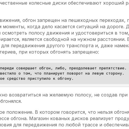
ачественные колесные диски обеспечивают хороший р
ижения, обгон запрещен на пешеходных переходах, п
 моменты, когда дело касается ситуаций на дороге. Д
н осмотреть полосу движения и удостовериться в том
бирается, является свободной на нужном расстоянии. 
 для передвижения другого транспорта и, даже наме
териев, при которых обгонять запрещено:
переди совершает обгон, либо, преодолевает препятствие.

вестило о том, что планирует поворот на левую сторону.

ое средство приступило к обгону.
но возвратиться на желаемую полосу, не создав при 
бгонялся.
ое положение. В котором говорится, что нельзя обгон
ессе обгона. Магазин кованых дисков реализует про
ловия для передвижения по любой трассе и обеспечи