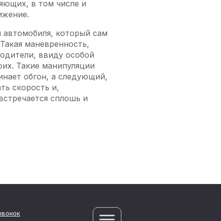
яющих, в том числе и
ижение.
н автомобиля, который сам
 Такая маневренность,
водители, ввиду особой
оих. Такие манипуляции
инает обгон, а следующий,
ть скорость и,
встречается сплошь и
звонок