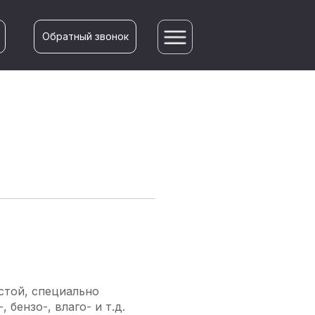
Обратный звонок
стой, специально
ензо-, влаго- и т.д.