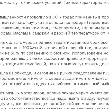
ожеству технических условий. Такими характеристи
мышленности позволило в 90-х годах применить в пр
пластичного каучука на основе полиэфира (термопла
астяжение, высоким модулем упругости, хорошим удл
орам, маслам и смазкам и рабочей температурой от -6
ных эластомеров подняло гарантированный срок экс
озможность 100%-ной вторичной переработки, снизил
ий на 50% по сравнению с резиной. Использование н
иров равных угловых скоростей привело к прорыву в
луатации автомобилей, на которых могут стоять диски
ышла из обихода, и сегодня на рынке представлены п
а. Производители имеют в своем ассортименте множе
щих потребителю сделать наиболее оптимальный выб
из разных материалов, вполне закономерно имеют ра
Это обстоятельство всегда надо иметь в виду, изучая
одну и ту же позицию для одной и той же модели авто