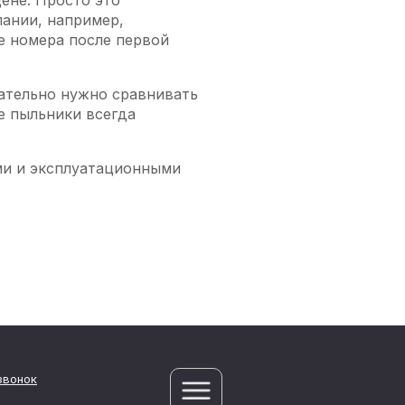
ене. Просто это
ании, например,
е номера после первой
ательно нужно сравнивать
е пыльники всегда
ми и эксплуатационными
звонок