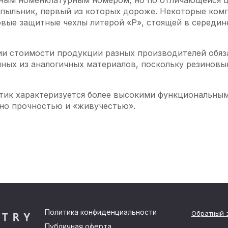
чным номенклатурным номером, но по отличающейся ц
пыльник, первый из которых дороже. Некоторые комп
ые защитные чехлы литерой «Р», стоящей в середин
ии стоимости продукции разных производителей обяз
ных из аналогичных материалов, поскольку резиновы
стик характеризуется более высокими функциональны
но прочностью и «живучестью».
Политика конфиденциальности
Обратный 
Публичная оферта