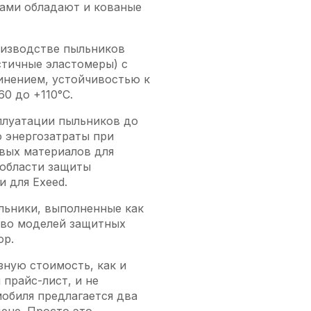
ками обладают и кованые
оизводстве пыльников
стичные эластомеры) с
инением, устойчивостью к
0 до +110°С.
плуатации пыльников до
о энергозатраты при
овых материалов для
 области защиты
 для Exeed.
ыльники, выполненные как
ство моделей защитных
ор.
зную стоимость, как и
 прайс-лист, и не
мобиля предлагается два