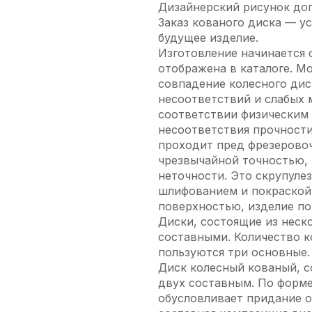
Дизайнерский рисунок доп
Заказ кованого диска — у
будущее изделие.
Изготовление начинается 
отображена в каталоге. М
совпадение колесного дис
несоответствий и слабых 
соответствии физическим 
несоответствия прочности
проходит пред фрезеровоч
чрезвычайной точностью, 
неточности. Это скрупуле
шлифованием и покраской 
поверхностью, изделие п
Диски, состоящие из неско
составными. Количество 
пользуются три основные.
Диск колесный кованый, с
двух составным. По форме,
обусловливает придание о