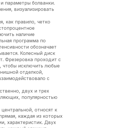
и параметры болванки.
ления, визуализировать
, как правило, четко
 стопроцентное
лючить наличие
льная программа по
тенсивности обозначает
ывается. Колесный диск
т. Фрезеровка проходит с
, чтобы исключить любые
инишной отделкой,
 взаимодействовало с
ственно, двух и трех
вляющих, популярностью
 центральной, относят к
 прямая, каждая из которых
и, характеристик. Двух