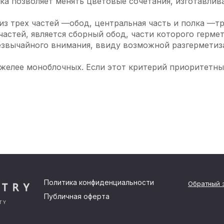
ка позволяет менять цветовые сочетания, изготавли
из трех частей —обод, центральная часть и полка —т
частей, является сборный обод, части которого герме
резвычайного внимания, ввиду возможной разгермети
яжелее моноблочных. Если этот критерий приоритетны
Политика конфиденциальности
Обратный 
Публичная оферта