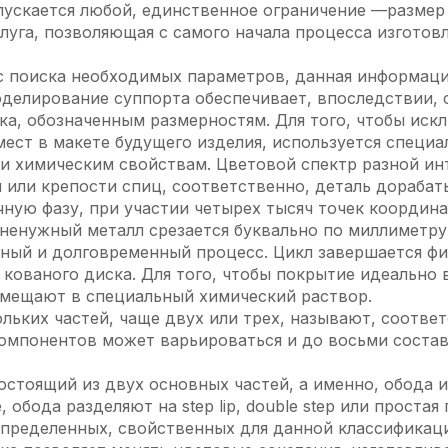
ускается любой, единственное ограничение —размер 
слуга, позволяющая с самого начала процесса изготов
с поиска необходимых параметров, данная информация
оделирование суппорта обеспечивает, впоследствии,
ка, обозначенным размерностям. Для того, чтобы иск
мест в макете будущего изделия, используется специа
и химическим свойствам. Цветовой спектр разной ин
 или крепости спиц, соответственно, деталь дорабат
ную фазу, при участии четырех тысяч точек координа
ненужный металл срезается буквально по миллиметру
зный и долговременный процесс. Цикл завершается ф
кованого диска. Для того, чтобы покрытие идеально
омещают в специальный химический раствор.
льких частей, чаще двух или трех, называют, соответ
компонентов может варьироваться и до восьми соста
остоящий из двух основных частей, а именно, обода и
 обода разделяют на step lip, double step или простая
пределенных, свойственных для данной классификаци