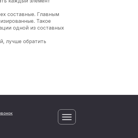
вать каждый элемент
рех составные. Главным
тизированные. Такое
зации одной из составных
й, лучше обратить
звонок